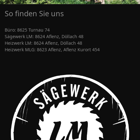
So finden Sie uns
Büro: 8625 Turnau 74
Sägewerk LM: 8624 Aflenz, Döllach 48
Heizwerk LM: 8624 Aflenz, Döllach 48
Heizwerk MLG: 8623 Aflenz, Aflenz Kurort 454