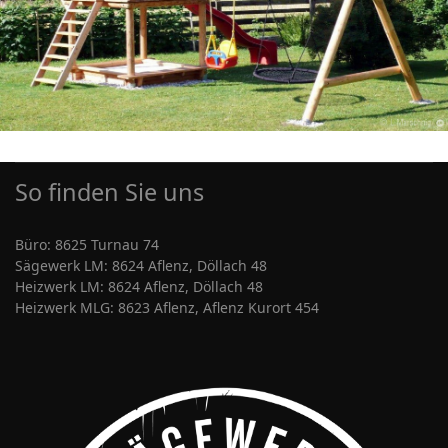
So finden Sie uns
Büro: 8625 Turnau 74
Sägewerk LM: 8624 Aflenz, Döllach 48
Heizwerk LM: 8624 Aflenz, Döllach 48
Heizwerk MLG: 8623 Aflenz, Aflenz Kurort 454